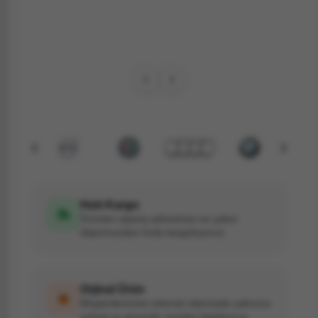
Hızlı Kargo
Ürünleri sipariş adresinize en yakın
depomuzdan hızla kargoluyoruz.
Orjinal Ürün
Müşterilerimize internet sitemizde yalnızca
orjinal ve güvenilir ürünleri listeliyoruz.