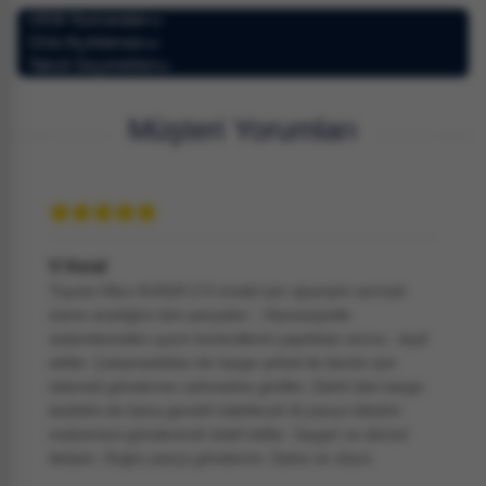
OEM Numaraları
Ürün Açıklaması
Taksit Seçenekleri
Müşteri Yorumları
V.Vural
Toyota Hilux KUN25 2.5 model için siparişini vermek
üzere aradığım tüm parçaları - Hassasiyetle
sistemlerinden uyum kontrollerini yaptıktan sonra - teyit
ettiler. Çalışmadıkları bir kargo şirketi ile benim için
ödemeli gönderme zahmetine girdiler. Dahil olan kargo
bedelini de bana gerekli olabilecek iki parça tüketim
malzemesi göndererek telafi ettiler. Saygılı ve dürüst
iletişim. Doğru parça gönderimi. Daha ne olsun.