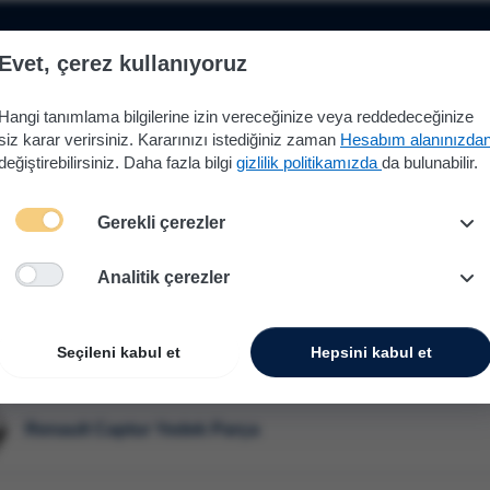
Evet, çerez kullanıyoruz
Hangi tanımlama bilgilerine izin vereceğinize veya reddedeceğinize
siz karar verirsiniz. Kararınızı istediğiniz zaman
Hesabım alanınızda
değiştirebilirsiniz. Daha fazla bilgi
gizlilik politikamızda
da bulunabilir.
Gerekli çerezler
Analitik çerezler
Ve
Yıl
Seçileni kabul et
Hepsini kabul et
Renault Captur Yedek Parça