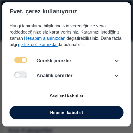
☰
Evet, çerez kullanıyoruz
Hangi tanımlama bilgilerine izin vereceğinize veya
reddedeceğinize siz karar verirsiniz. Kararınızı istediğiniz
zaman
Hesabım alanınızdan
değiştirebilirsiniz. Daha fazla
bilgi
gizlilik politikamızda
da bulunabilir.
ARACINI SEÇ
PEUGEOT
Gerekli çerezler
Bipper
Analitik çerezler
Yıl
Peugeot Yedek Parça
Bipper
Seçileni kabul et
Peugeot Bipper Yedek Parça
Hepsini kabul et
Ana Kategoriler