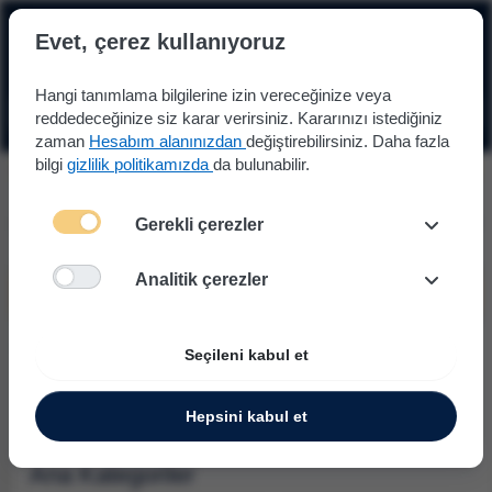
☰
Evet, çerez kullanıyoruz
Hangi tanımlama bilgilerine izin vereceğinize veya
reddedeceğinize siz karar verirsiniz. Kararınızı istediğiniz
zaman
Hesabım alanınızdan
değiştirebilirsiniz. Daha fazla
bilgi
gizlilik politikamızda
da bulunabilir.
ARACINI SEÇ
NISSAN
Gerekli çerezler
Qashqai
Analitik çerezler
Yıl
Nissan Yedek Parça
Qashqai
Seçileni kabul et
Nissan Qashqai Yedek Parça
Hepsini kabul et
Ana Kategoriler