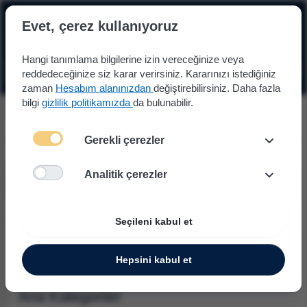
☰
Evet, çerez kullanıyoruz
Hangi tanımlama bilgilerine izin vereceğinize veya
reddedeceğinize siz karar verirsiniz. Kararınızı istediğiniz
zaman
Hesabım alanınızdan
değiştirebilirsiniz. Daha fazla
bilgi
gizlilik politikamızda
da bulunabilir.
ARACINI SEÇ
NISSAN
Gerekli çerezler
Almera
Analitik çerezler
Yıl
Nissan Yedek Parça
Almera
Seçileni kabul et
Nissan Almera Yedek Parça
Hepsini kabul et
Ana Kategoriler