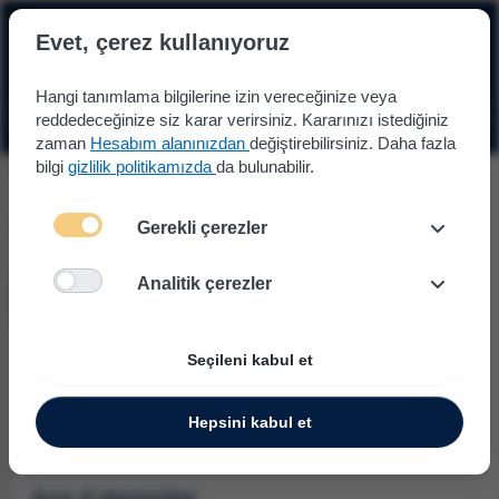
☰
Evet, çerez kullanıyoruz
Hangi tanımlama bilgilerine izin vereceğinize veya
reddedeceğinize siz karar verirsiniz. Kararınızı istediğiniz
zaman
Hesabım alanınızdan
değiştirebilirsiniz. Daha fazla
bilgi
gizlilik politikamızda
da bulunabilir.
ARACINI SEÇ
RENAULT
Gerekli çerezler
Taliant
Analitik çerezler
Yıl
Renault Yedek Parça
Taliant
Seçileni kabul et
Renault Taliant Yedek Parça
Hepsini kabul et
Ana Kategoriler