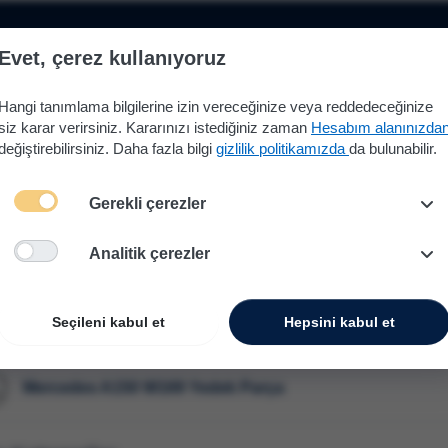
Evet, çerez kullanıyoruz
Hangi tanımlama bilgilerine izin vereceğinize veya reddedeceğinize
siz karar verirsiniz. Kararınızı istediğiniz zaman
Hesabım alanınızda
değiştirebilirsiniz. Daha fazla bilgi
gizlilik politikamızda
da bulunabilir.
Gerekli çerezler
Analitik çerezler
Yıl
Ve
Seçileni kabul et
Hepsini kabul et
Mercedes A150 W169 Yedek Parça