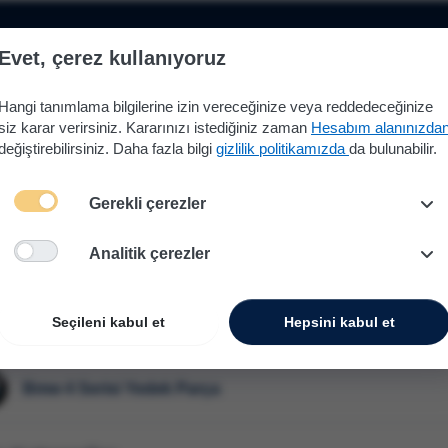
Evet, çerez kullanıyoruz
Hangi tanımlama bilgilerine izin vereceğinize veya reddedeceğinize
siz karar verirsiniz. Kararınızı istediğiniz zaman
Hesabım alanınızda
değiştirebilirsiniz. Daha fazla bilgi
gizlilik politikamızda
da bulunabilir.
Gerekli çerezler
Analitik çerezler
Yıl
Ve
Seçileni kabul et
Hepsini kabul et
Bmw 4 Serisi Yedek Parça