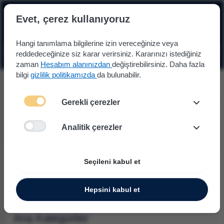
☰
Evet, çerez kullanıyoruz
Hangi tanımlama bilgilerine izin vereceğinize veya
reddedeceğinize siz karar verirsiniz. Kararınızı istediğiniz
zaman
Hesabım alanınızdan
değiştirebilirsiniz. Daha fazla
bilgi
gizlilik politikamızda
da bulunabilir.
ARACINI SEÇ
VOLVO
Gerekli çerezler
XC40
Analitik çerezler
Yıl
Volvo Yedek Parça
XC40
Seçileni kabul et
Volvo XC40 Yedek Parça
Hepsini kabul et
Ana Kategoriler