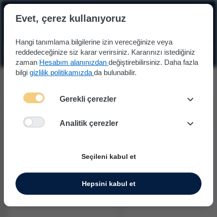
☰
Evet, çerez kullanıyoruz
Hangi tanımlama bilgilerine izin vereceğinize veya
reddedeceğinize siz karar verirsiniz. Kararınızı istediğiniz
zaman
Hesabım alanınızdan
değiştirebilirsiniz. Daha fazla
bilgi
gizlilik politikamızda
da bulunabilir.
ARACINI SEÇ
CITROEN
Gerekli çerezler
Model
Analitik çerezler
Citroen Yedek Parça
E-C4X
Seçileni kabul et
Citroen E-C4X Yedek Parça
Hepsini kabul et
Ana Kategoriler