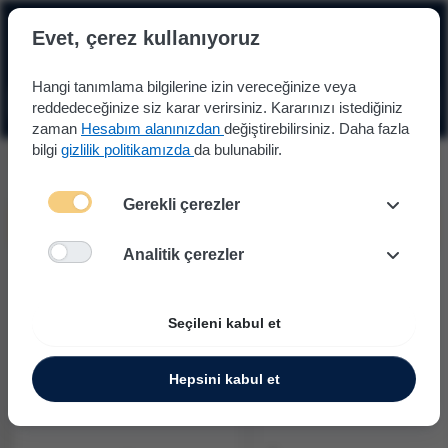
☰
Evet, çerez kullanıyoruz
Hangi tanımlama bilgilerine izin vereceğinize veya
reddedeceğinize siz karar verirsiniz. Kararınızı istediğiniz
zaman
Hesabım alanınızdan
değiştirebilirsiniz. Daha fazla
bilgi
gizlilik politikamızda
da bulunabilir.
ARACINI SEÇ
TOYOTA
Gerekli çerezler
Model
Analitik çerezler
Toyota Yedek Parça
C-Hr
Toyota C-Hr Yedek Parça
Seçileni kabul et
Ana Kategoriler
Hepsini kabul et