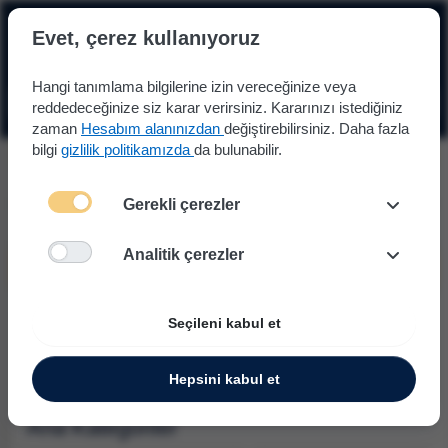
☰
Evet, çerez kullanıyoruz
Hangi tanımlama bilgilerine izin vereceğinize veya
reddedeceğinize siz karar verirsiniz. Kararınızı istediğiniz
zaman
Hesabım alanınızdan
değiştirebilirsiniz. Daha fazla
bilgi
gizlilik politikamızda
da bulunabilir.
ARACINI SEÇ
OPEL
Gerekli çerezler
Combo
Analitik çerezler
Yıl
Opel Yedek Parça
Combo
Seçileni kabul et
Opel Combo Yedek Parça
Hepsini kabul et
Ana Kategoriler