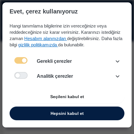
☰
Evet, çerez kullanıyoruz
Hangi tanımlama bilgilerine izin vereceğinize veya
reddedeceğinize siz karar verirsiniz. Kararınızı istediğiniz
zaman
Hesabım alanınızdan
değiştirebilirsiniz. Daha fazla
bilgi
gizlilik politikamızda
da bulunabilir.
Gerekli çerezler
Analitik çerezler
Seçileni kabul et
Hepsini kabul et