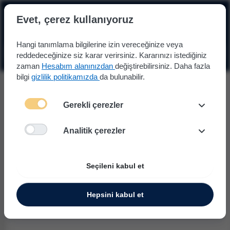
☰
Evet, çerez kullanıyoruz
Hangi tanımlama bilgilerine izin vereceğinize veya
reddedeceğinize siz karar verirsiniz. Kararınızı istediğiniz
zaman
Hesabım alanınızdan
değiştirebilirsiniz. Daha fazla
bilgi
gizlilik politikamızda
da bulunabilir.
Gerekli çerezler
Analitik çerezler
Seçileni kabul et
Hepsini kabul et