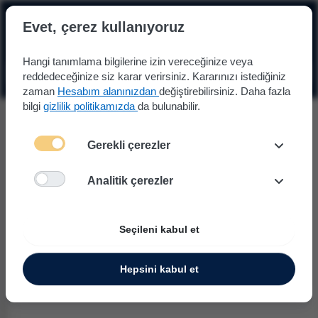
☰
Evet, çerez kullanıyoruz
Hangi tanımlama bilgilerine izin vereceğinize veya
reddedeceğinize siz karar verirsiniz. Kararınızı istediğiniz
zaman
Hesabım alanınızdan
değiştirebilirsiniz. Daha fazla
bilgi
gizlilik politikamızda
da bulunabilir.
Gerekli çerezler
Analitik çerezler
Seçileni kabul et
Hepsini kabul et