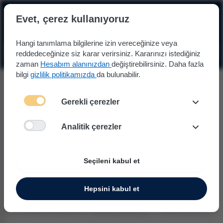
☰
Evet, çerez kullanıyoruz
Hangi tanımlama bilgilerine izin vereceğinize veya
reddedeceğinize siz karar verirsiniz. Kararınızı istediğiniz
zaman
Hesabım alanınızdan
değiştirebilirsiniz. Daha fazla
bilgi
gizlilik politikamızda
da bulunabilir.
Gerekli çerezler
Analitik çerezler
Seçileni kabul et
Hepsini kabul et