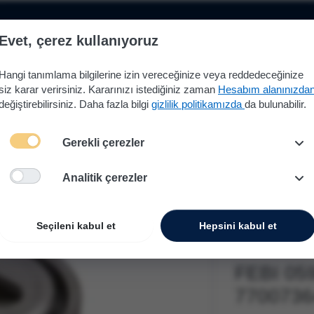
Evet, çerez kullanıyoruz
Hangi tanımlama bilgilerine izin vereceğinize veya reddedeceğinize
siz karar verirsiniz. Kararınızı istediğiniz zaman
Hesabım alanınızda
değiştirebilirsiniz. Daha fazla bilgi
gizlilik politikamızda
da bulunabilir.
Gerekli çerezler
Analitik çerezler
I 05906 Triger Gergi Rulmanı 7700736419
Seçileni kabul et
Hepsini kabul et
FEBI 059
7700736