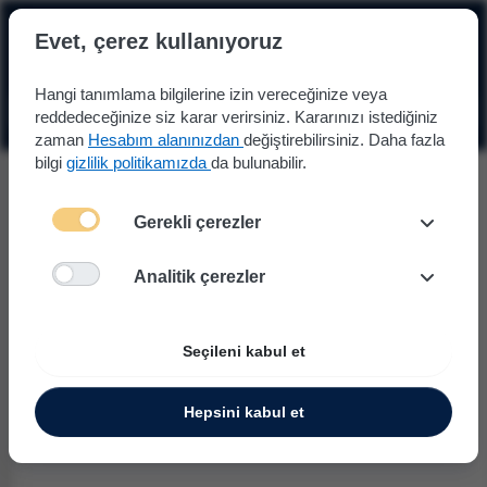
☰
Evet, çerez kullanıyoruz
Hangi tanımlama bilgilerine izin vereceğinize veya
reddedeceğinize siz karar verirsiniz. Kararınızı istediğiniz
zaman
Hesabım alanınızdan
değiştirebilirsiniz. Daha fazla
bilgi
gizlilik politikamızda
da bulunabilir.
Gerekli çerezler
Analitik çerezler
Seçileni kabul et
Hepsini kabul et