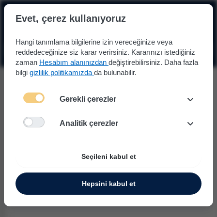
☰
Evet, çerez kullanıyoruz
Hangi tanımlama bilgilerine izin vereceğinize veya
reddedeceğinize siz karar verirsiniz. Kararınızı istediğiniz
zaman
Hesabım alanınızdan
değiştirebilirsiniz. Daha fazla
bilgi
gizlilik politikamızda
da bulunabilir.
Gerekli çerezler
Analitik çerezler
Seçileni kabul et
Hepsini kabul et