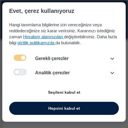
☰
Evet, çerez kullanıyoruz
Hangi tanımlama bilgilerine izin vereceğinize veya
reddedeceğinize siz karar verirsiniz. Kararınızı istediğiniz
zaman
Hesabım alanınızdan
değiştirebilirsiniz. Daha fazla
bilgi
gizlilik politikamızda
da bulunabilir.
Gerekli çerezler
Analitik çerezler
Seçileni kabul et
Hepsini kabul et