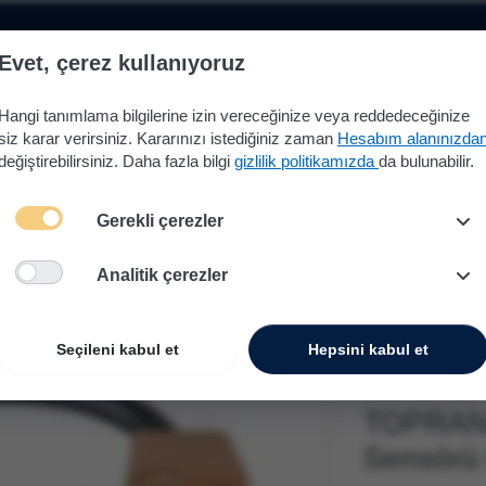
Evet, çerez kullanıyoruz
Hangi tanımlama bilgilerine izin vereceğinize veya reddedeceğinize
siz karar verirsiniz. Kararınızı istediğiniz zaman
Hesabım alanınızda
değiştirebilirsiniz. Daha fazla bilgi
gizlilik politikamızda
da bulunabilir.
Gerekli çerezler
Analitik çerezler
14895001 Vuruntu Sensörü 06F905377
Seçileni kabul et
Hepsini kabul et
TOPRAN 
Sensörü