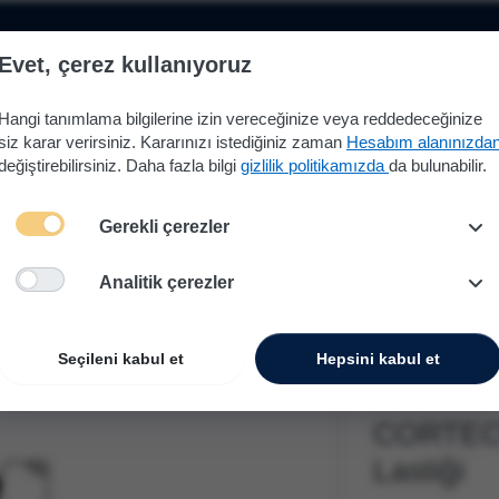
Evet, çerez kullanıyoruz
Hangi tanımlama bilgilerine izin vereceğinize veya reddedeceğinize
siz karar verirsiniz. Kararınızı istediğiniz zaman
Hesabım alanınızda
değiştirebilirsiniz. Daha fazla bilgi
gizlilik politikamızda
da bulunabilir.
Gerekli çerezler
Analitik çerezler
2020249 Supap Lastiği
Seçileni kabul et
Hepsini kabul et
CORTEC
Lastiği