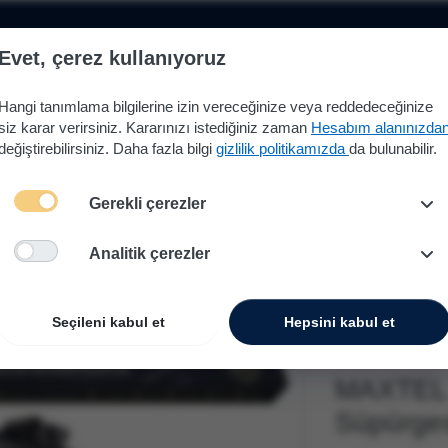
Evet, çerez kullanıyoruz
Hangi tanımlama bilgilerine izin vereceğinize veya reddedeceğinize
siz karar verirsiniz. Kararınızı istediğiniz zaman
Hesabım alanınızda
değiştirebilirsiniz. Daha fazla bilgi
gizlilik politikamızda
da bulunabilir.
Gerekli çerezler
Analitik çerezler
MAXTEL 12113222 Silecek Süpürgesi (Takım) 6426PC
Seçileni kabul et
Hepsini kabul et
MAXTEL 
Süpürge