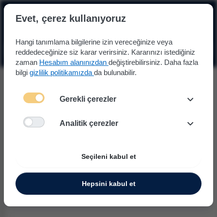
☰
Evet, çerez kullanıyoruz
Hangi tanımlama bilgilerine izin vereceğinize veya
reddedeceğinize siz karar verirsiniz. Kararınızı istediğiniz
zaman
Hesabım alanınızdan
değiştirebilirsiniz. Daha fazla
bilgi
gizlilik politikamızda
da bulunabilir.
Gerekli çerezler
Analitik çerezler
Seçileni kabul et
Hepsini kabul et