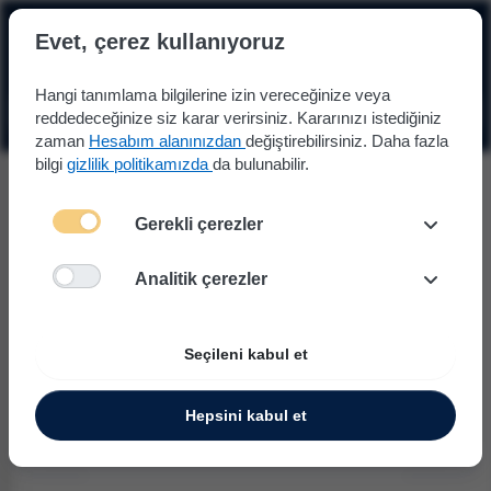
☰
Evet, çerez kullanıyoruz
Hangi tanımlama bilgilerine izin vereceğinize veya
reddedeceğinize siz karar verirsiniz. Kararınızı istediğiniz
zaman
Hesabım alanınızdan
değiştirebilirsiniz. Daha fazla
bilgi
gizlilik politikamızda
da bulunabilir.
Gerekli çerezler
Analitik çerezler
Seçileni kabul et
Hepsini kabul et