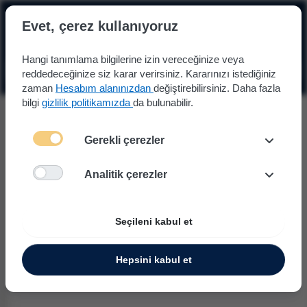
☰
Evet, çerez kullanıyoruz
Hangi tanımlama bilgilerine izin vereceğinize veya
reddedeceğinize siz karar verirsiniz. Kararınızı istediğiniz
zaman
Hesabım alanınızdan
değiştirebilirsiniz. Daha fazla
bilgi
gizlilik politikamızda
da bulunabilir.
Gerekli çerezler
Analitik çerezler
Seçileni kabul et
Hepsini kabul et