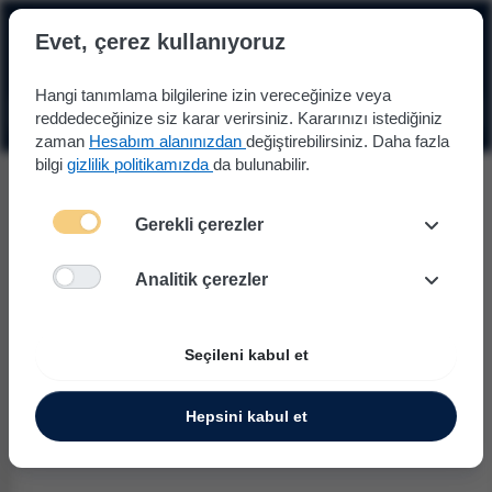
☰
Evet, çerez kullanıyoruz
Hangi tanımlama bilgilerine izin vereceğinize veya
reddedeceğinize siz karar verirsiniz. Kararınızı istediğiniz
zaman
Hesabım alanınızdan
değiştirebilirsiniz. Daha fazla
bilgi
gizlilik politikamızda
da bulunabilir.
Gerekli çerezler
Analitik çerezler
Seçileni kabul et
Hepsini kabul et