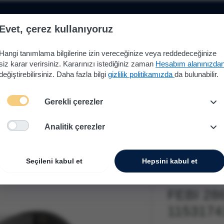
Evet, çerez kullanıyoruz
Hangi tanımlama bilgilerine izin vereceğinize veya reddedeceğinize
siz karar verirsiniz. Kararınızı istediğiniz zaman
Hesabım alanınızda
değiştirebilirsiniz. Daha fazla bilgi
gizlilik politikamızda
da bulunabilir.
Gerekli çerezler
Analitik çerezler
 (Üst)
FEBI 28617 Radyatör Üst Hortumu 11531741409
Seçileni kabul et
Hepsini kabul et
FEBI 28
1153174