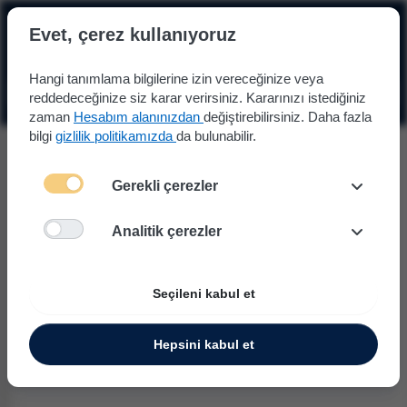
☰
Evet, çerez kullanıyoruz
Hangi tanımlama bilgilerine izin vereceğinize veya
reddedeceğinize siz karar verirsiniz. Kararınızı istediğiniz
zaman
Hesabım alanınızdan
değiştirebilirsiniz. Daha fazla
bilgi
gizlilik politikamızda
da bulunabilir.
Gerekli çerezler
Analitik çerezler
Seçileni kabul et
Hepsini kabul et