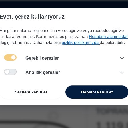
Evet, çerez kullanıyoruz
Hangi tanımlama bilgilerine izin vereceğinize veya reddedeceğinize
siz karar verirsiniz. Kararınızı istediğiniz zaman
Hesabım alanınızda
değiştirebilirsiniz. Daha fazla bilgi
gizlilik politikamızda
da bulunabilir.
Gerekli çerezler
Analitik çerezler
 Gaz Teli
Seçileni kabul et
Hepsini kabul et
TOPRAN 
1.119,