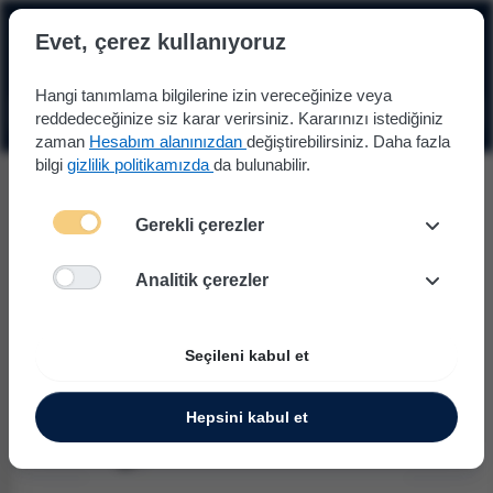
☰
Evet, çerez kullanıyoruz
Hangi tanımlama bilgilerine izin vereceğinize veya
reddedeceğinize siz karar verirsiniz. Kararınızı istediğiniz
zaman
Hesabım alanınızdan
değiştirebilirsiniz. Daha fazla
bilgi
gizlilik politikamızda
da bulunabilir.
Gerekli çerezler
Analitik çerezler
Seçileni kabul et
Hepsini kabul et