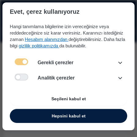
☰
Evet, çerez kullanıyoruz
Hangi tanımlama bilgilerine izin vereceğinize veya
reddedeceğinize siz karar verirsiniz. Kararınızı istediğiniz
zaman
Hesabım alanınızdan
değiştirebilirsiniz. Daha fazla
bilgi
gizlilik politikamızda
da bulunabilir.
Gerekli çerezler
Analitik çerezler
Seçileni kabul et
Hepsini kabul et