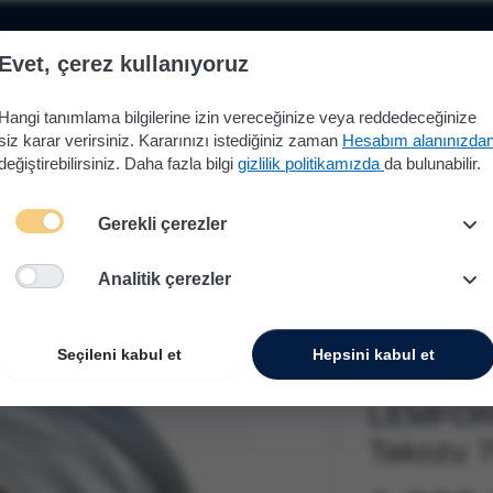
Evet, çerez kullanıyoruz
Hangi tanımlama bilgilerine izin vereceğinize veya reddedeceğinize
siz karar verirsiniz. Kararınızı istediğiniz zaman
Hesabım alanınızda
değiştirebilirsiniz. Daha fazla bilgi
gizlilik politikamızda
da bulunabilir.
Gerekli çerezler
Analitik çerezler
R 3502501 Motor Takozu 7H0199848G
Seçileni kabul et
Hepsini kabul et
LEMFÖR
Takozu 