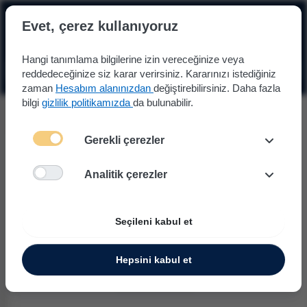
☰
Evet, çerez kullanıyoruz
Hangi tanımlama bilgilerine izin vereceğinize veya
reddedeceğinize siz karar verirsiniz. Kararınızı istediğiniz
zaman
Hesabım alanınızdan
değiştirebilirsiniz. Daha fazla
bilgi
gizlilik politikamızda
da bulunabilir.
Gerekli çerezler
Analitik çerezler
Seçileni kabul et
Hepsini kabul et