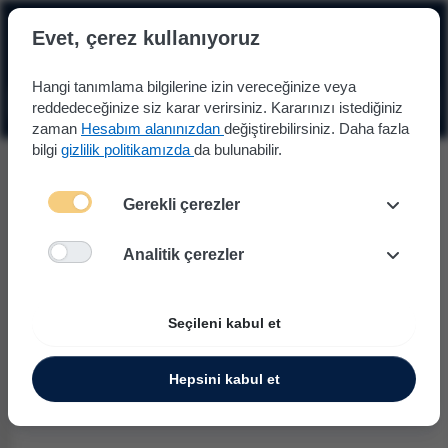
☰
Evet, çerez kullanıyoruz
Hangi tanımlama bilgilerine izin vereceğinize veya
reddedeceğinize siz karar verirsiniz. Kararınızı istediğiniz
zaman
Hesabım alanınızdan
değiştirebilirsiniz. Daha fazla
bilgi
gizlilik politikamızda
da bulunabilir.
Gerekli çerezler
Analitik çerezler
Seçileni kabul et
Hepsini kabul et