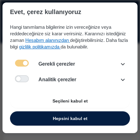
☰
Evet, çerez kullanıyoruz
Hangi tanımlama bilgilerine izin vereceğinize veya
reddedeceğinize siz karar verirsiniz. Kararınızı istediğiniz
zaman
Hesabım alanınızdan
değiştirebilirsiniz. Daha fazla
bilgi
gizlilik politikamızda
da bulunabilir.
Gerekli çerezler
Analitik çerezler
Seçileni kabul et
Hepsini kabul et