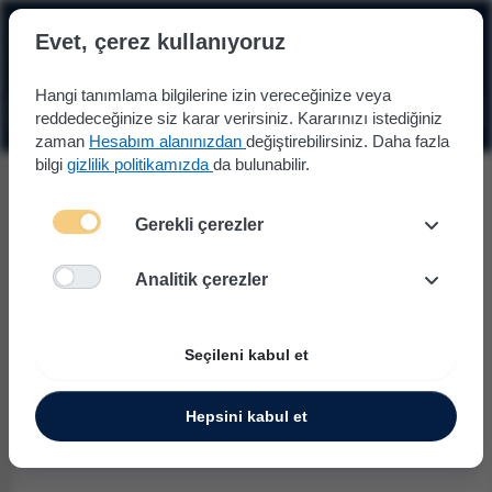
☰
Evet, çerez kullanıyoruz
Hangi tanımlama bilgilerine izin vereceğinize veya
reddedeceğinize siz karar verirsiniz. Kararınızı istediğiniz
zaman
Hesabım alanınızdan
değiştirebilirsiniz. Daha fazla
bilgi
gizlilik politikamızda
da bulunabilir.
Gerekli çerezler
Analitik çerezler
Seçileni kabul et
Hepsini kabul et