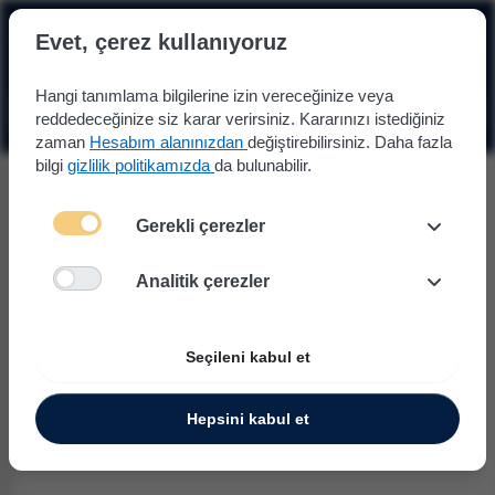
☰
Evet, çerez kullanıyoruz
Hangi tanımlama bilgilerine izin vereceğinize veya
reddedeceğinize siz karar verirsiniz. Kararınızı istediğiniz
zaman
Hesabım alanınızdan
değiştirebilirsiniz. Daha fazla
bilgi
gizlilik politikamızda
da bulunabilir.
Gerekli çerezler
Analitik çerezler
Seçileni kabul et
Hepsini kabul et