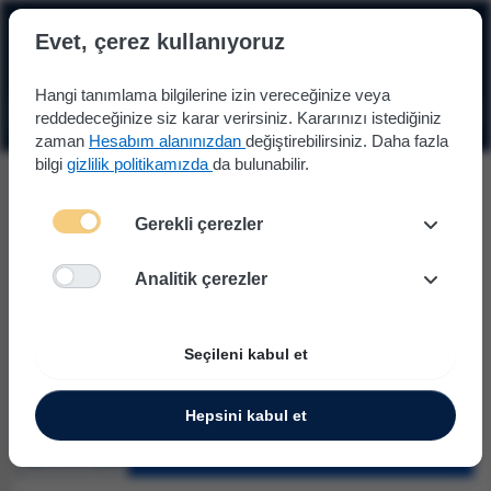
☰
Evet, çerez kullanıyoruz
Hangi tanımlama bilgilerine izin vereceğinize veya
reddedeceğinize siz karar verirsiniz. Kararınızı istediğiniz
zaman
Hesabım alanınızdan
değiştirebilirsiniz. Daha fazla
bilgi
gizlilik politikamızda
da bulunabilir.
Gerekli çerezler
Analitik çerezler
Seçileni kabul et
Hepsini kabul et