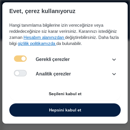
☰
Evet, çerez kullanıyoruz
Hangi tanımlama bilgilerine izin vereceğinize veya
reddedeceğinize siz karar verirsiniz. Kararınızı istediğiniz
zaman
Hesabım alanınızdan
değiştirebilirsiniz. Daha fazla
bilgi
gizlilik politikamızda
da bulunabilir.
Gerekli çerezler
Analitik çerezler
Seçileni kabul et
Hepsini kabul et