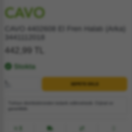
CAVO 4402608 El Fren Halatı (Arka)
3441112018
442,99 TL
Stokta
1
SEPETE EKLE
Adet
Türkiye distribütöründen tedarik edilmektedir. Orjinal ve
garantilidir.
3