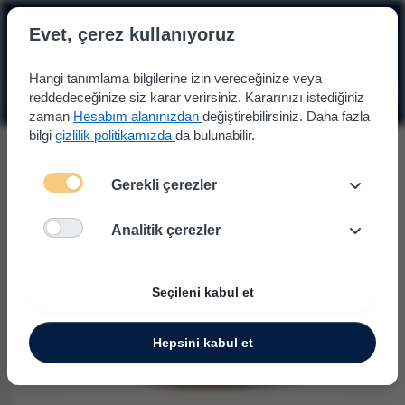
☰
Evet, çerez kullanıyoruz
Hangi tanımlama bilgilerine izin vereceğinize veya
reddedeceğinize siz karar verirsiniz. Kararınızı istediğiniz
zaman
Hesabım alanınızdan
değiştirebilirsiniz. Daha fazla
bilgi
gizlilik politikamızda
da bulunabilir.
Gerekli çerezler
Analitik çerezler
Seçileni kabul et
Hepsini kabul et