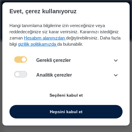
☰
Evet, çerez kullanıyoruz
Hangi tanımlama bilgilerine izin vereceğinize veya
reddedeceğinize siz karar verirsiniz. Kararınızı istediğiniz
zaman
Hesabım alanınızdan
değiştirebilirsiniz. Daha fazla
bilgi
gizlilik politikamızda
da bulunabilir.
Gerekli çerezler
Analitik çerezler
Seçileni kabul et
Hepsini kabul et