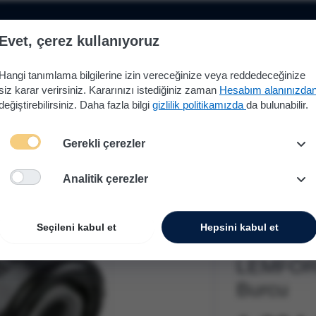
Evet, çerez kullanıyoruz
Hangi tanımlama bilgilerine izin vereceğinize veya reddedeceğinize
siz karar verirsiniz. Kararınızı istediğiniz zaman
Hesabım alanınızda
değiştirebilirsiniz. Daha fazla bilgi
gizlilik politikamızda
da bulunabilir.
Gerekli çerezler
Analitik çerezler
ER 4478001 Salıncak Burcu
Seçileni kabul et
Hepsini kabul et
LEMFÖRD
Burcu