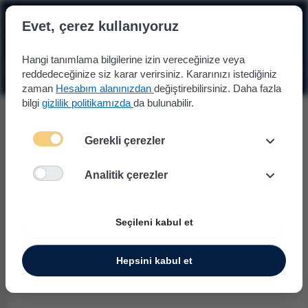
☰
Evet, çerez kullanıyoruz
Hangi tanımlama bilgilerine izin vereceğinize veya
reddedeceğinize siz karar verirsiniz. Kararınızı istediğiniz
zaman
Hesabım alanınızdan
değiştirebilirsiniz. Daha fazla
bilgi
gizlilik politikamızda
da bulunabilir.
Gerekli çerezler
Analitik çerezler
Seçileni kabul et
Hepsini kabul et