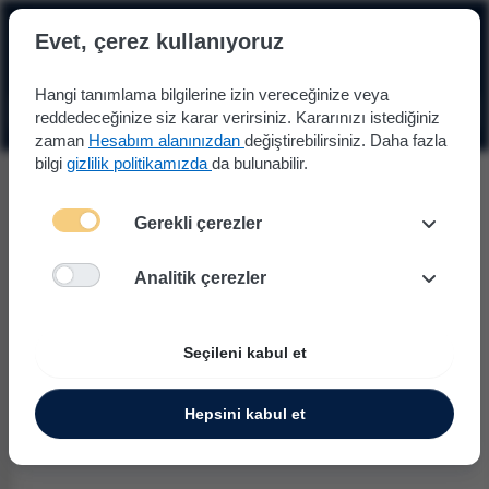
☰
Evet, çerez kullanıyoruz
Hangi tanımlama bilgilerine izin vereceğinize veya
reddedeceğinize siz karar verirsiniz. Kararınızı istediğiniz
zaman
Hesabım alanınızdan
değiştirebilirsiniz. Daha fazla
bilgi
gizlilik politikamızda
da bulunabilir.
Gerekli çerezler
Analitik çerezler
Seçileni kabul et
Hepsini kabul et