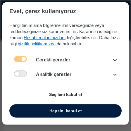
☰
Evet, çerez kullanıyoruz
Hangi tanımlama bilgilerine izin vereceğinize veya
reddedeceğinize siz karar verirsiniz. Kararınızı istediğiniz
zaman
Hesabım alanınızdan
değiştirebilirsiniz. Daha fazla
bilgi
gizlilik politikamızda
da bulunabilir.
Gerekli çerezler
Analitik çerezler
Seçileni kabul et
Hepsini kabul et