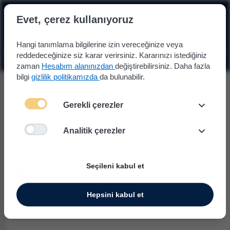
☰
Evet, çerez kullanıyoruz
Hangi tanımlama bilgilerine izin vereceğinize veya
reddedeceğinize siz karar verirsiniz. Kararınızı istediğiniz
zaman
Hesabım alanınızdan
değiştirebilirsiniz. Daha fazla
bilgi
gizlilik politikamızda
da bulunabilir.
Gerekli çerezler
Analitik çerezler
Seçileni kabul et
Hepsini kabul et