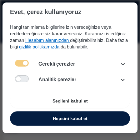
☰
Evet, çerez kullanıyoruz
Hangi tanımlama bilgilerine izin vereceğinize veya
reddedeceğinize siz karar verirsiniz. Kararınızı istediğiniz
zaman
Hesabım alanınızdan
değiştirebilirsiniz. Daha fazla
bilgi
gizlilik politikamızda
da bulunabilir.
Gerekli çerezler
Analitik çerezler
Seçileni kabul et
Hepsini kabul et