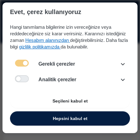
☰
Evet, çerez kullanıyoruz
Hangi tanımlama bilgilerine izin vereceğinize veya
reddedeceğinize siz karar verirsiniz. Kararınızı istediğiniz
zaman
Hesabım alanınızdan
değiştirebilirsiniz. Daha fazla
bilgi
gizlilik politikamızda
da bulunabilir.
Gerekli çerezler
Analitik çerezler
Seçileni kabul et
Hepsini kabul et